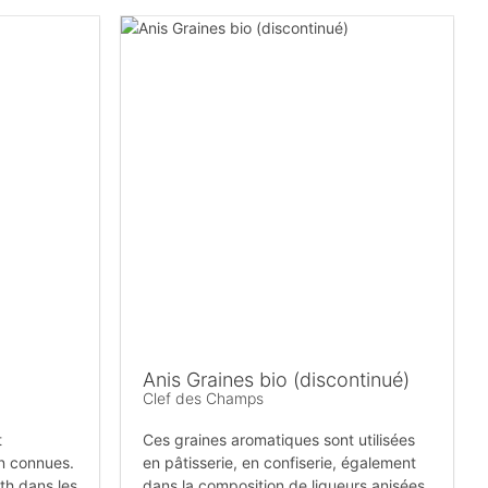
Anis Graines bio (discontinué)
Clef des Champs
t
Ces graines aromatiques sont utilisées
en connues.
en pâtisserie, en confiserie, également
th dans les
dans la composition de liqueurs anisées.