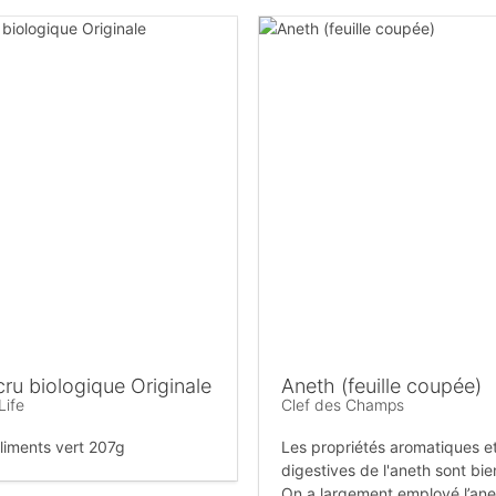
cru biologique Originale
Aneth (feuille coupée)
Life
Clef des Champs
liments vert 207g
Les propriétés aromatiques e
digestives de l'aneth sont bi
On a largement employé l’ane