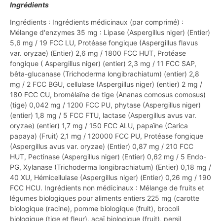
Ingrédients
Ingrédients : Ingrédients médicinaux (par comprimé) :
Mélange d'enzymes 35 mg : Lipase (Aspergillus niger) (Entier)
5,6 mg / 19 FCC LU, Protéase fongique (Aspergillus flavus
var. oryzae) (Entier) 2,6 mg / 1800 FCC HUT, Protéase
fongique ( Aspergillus niger) (entier) 2,3 mg / 11 FCC SAP,
bêta-glucanase (Trichoderma longibrachiatum) (entier) 2,8
mg / 2 FCC BGU, cellulase (Aspergillus niger) (entier) 2 mg /
180 FCC CU, bromélaïne de tige (Ananas comosus comosus)
(tige) 0,042 mg / 1200 FCC PU, phytase (Aspergillus niger)
(entier) 1,8 mg / 5 FCC FTU, lactase (Aspergillus avus var.
oryzae) (entier) 1,7 mg / 150 FCC ALU, papaïne (Carica
papaya) (Fruit) 2,1 mg / 120000 FCC PU, Protéase fongique
(Aspergillus avus var. oryzae) (Entier) 0,87 mg / 210 FCC
HUT, Pectinase (Aspergillus niger) (Entier) 0,62 mg / 5 Endo-
PG, Xylanase (Trichoderma longibrachiatum) (Entier) 0,18 mg /
40 XU, Hémicellulase (Aspergillus niger) (Entier) 0,26 mg / 190
FCC HCU. Ingrédients non médicinaux : Mélange de fruits et
légumes biologiques pour aliments entiers 225 mg (carotte
biologique (racine), pomme biologique (fruit), brocoli
biologique (tige et fleur), açaï biologique (fruit), persil