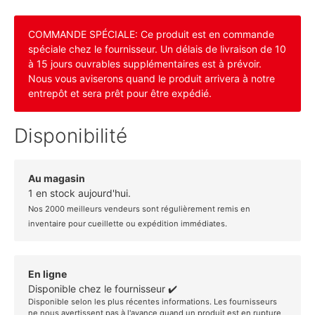
COMMANDE SPÉCIALE: Ce produit est en commande
spéciale chez le fournisseur. Un délais de livraison de 10
à 15 jours ouvrables supplémentaires est à prévoir.
Nous vous aviserons quand le produit arrivera à notre
entrepôt et sera prêt pour être expédié.
Disponibilité
Au magasin
1 en stock aujourd'hui.
Nos 2000 meilleurs vendeurs sont régulièrement remis en
inventaire pour cueillette ou expédition immédiates.
En ligne
Disponible chez le fournisseur ✔️
Disponible selon les plus récentes informations. Les fournisseurs
ne nous avertissent pas à l'avance quand un produit est en rupture