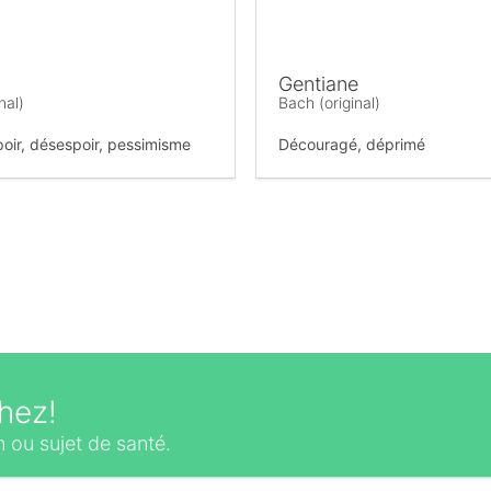
Gentiane
nal)
Bach (original)
poir, désespoir, pessimisme
Découragé, déprimé
hez!
 ou sujet de santé.