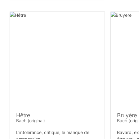
Hêtre
Bruyère
Bach (original)
Bach (origi
L'intolérance, critique, le manque de
Bavard, exi
compassion
être seul, 