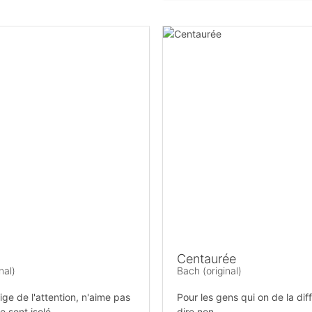
Centaurée
nal)
Bach (original)
ge de l'attention, n'aime pas
Pour les gens qui on de la diff
se sent isolé
dire non